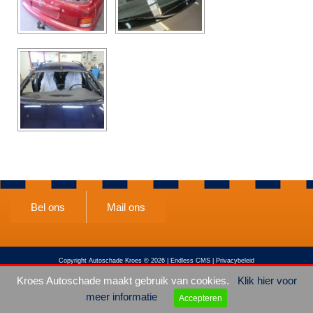
CONTACT
Bel ons
Mail ons
Copyright Autoschade Kroes © 2026 |
Endless CMS
|
Privacybeleid
Kroes Autoschade maakt gebruik van cookies.
Klik hier voor
meer informatie
Accepteren