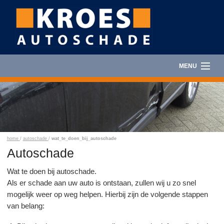
MENU
HOME
AUTOSCHADE
AUTORUITSCHADE
home
/
autoschade
/
wat_te_doen_bij_autoschade
Autoschade
CARAVANHERSTEL
Wat te doen bij autoschade.
Als er schade aan uw auto is ontstaan, zullen wij u zo snel
AUTOVERHUUR
mogelijk weer op weg helpen. Hierbij zijn de volgende stappen
van belang:
FOTOALBUM